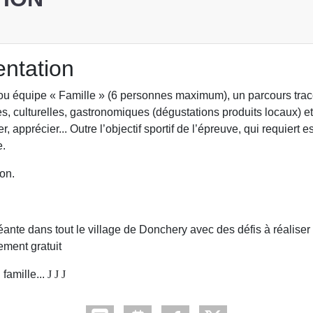
entation
u équipe « Famille » (6 personnes maximum), un parcours tracé da
ves, culturelles, gastronomiques (dégustations produits locaux) 
apprécier... Outre l’objectif sportif de l’épreuve, qui requiert e
e.
on.
 dans tout le village de Donchery avec des défis à réaliser (sp
ement gratuit
 famille...
J
J
J