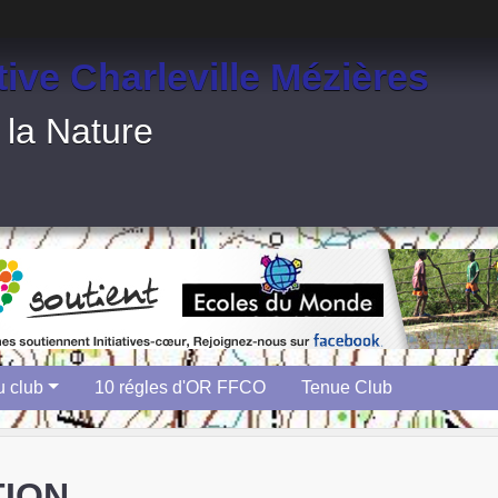
tive Charleville Mézières
 la Nature
u club
10 régles d'OR FFCO
Tenue Club
TION