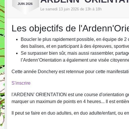
JUIN
2026
Le
samedi
13
juin
2026
de 13h à 18h
Les objectifs de l'Ardenn'Ori
Boucler le plus rapidement possible, en équipe de 2 o
des balises, et en participant à des épreuves, sporti
Se surpasser bien sûr, mais aussi rassembler, partager, 
l’Ardenn’Orientation a également une visée citoyenn
Cette année Donchery est retennue pour cette manifestati
S'inscrire
l'ARDENN' ORIENTATION est une course d'orientation géante
marquer un maximum de points en 4 heures... Il est entièr
Il peut se faire en duo adultes, en duo adulte/enfant, ou en