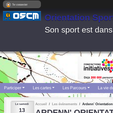
Panneau de gestion des cookies
Se connecter
Orientation Spor
Son sport est dans
Participer
Les cartes
Les Parcours
La vie d
Accueil
Les évènements
Ardenn' Orientation
Le
samedi
13
ARDENN' ORIENTA