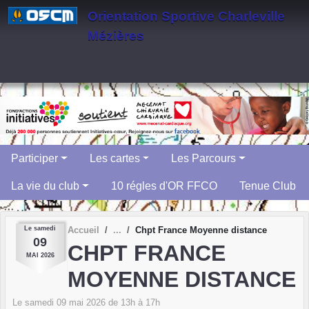
Panneau de gestion des cookies
Orientation Sportive Charleville
Mézières
Participer
Les cartes
Les Parcours
La vie du club
10 régles d'OR FFCO
Tenue Club
Le
samedi
Accueil
Chpt France Moyenne distance
09
CHPT FRANCE
MAI
2026
MOYENNE DISTANCE
Le
samedi
09
mai
2026
de 13h à 17h