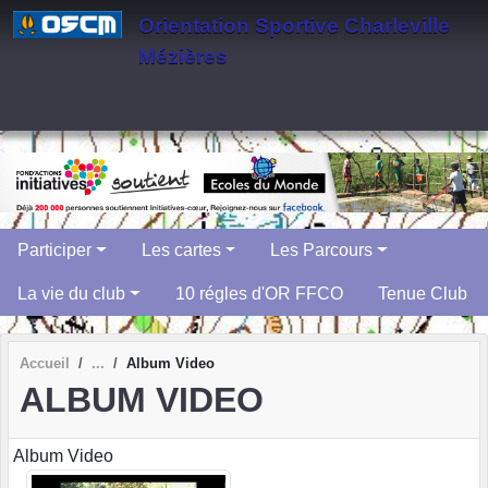
Panneau de gestion des cookies
Orientation Sportive Charleville
Mézières
Participer
Les cartes
Les Parcours
La vie du club
10 régles d'OR FFCO
Tenue Club
Accueil
Album Video
ALBUM VIDEO
Album Video