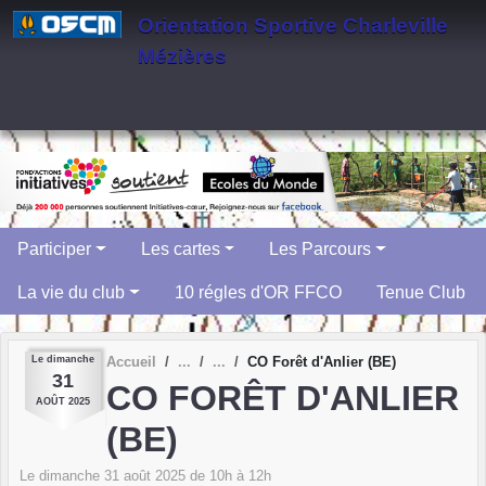
Panneau de gestion des cookies
Orientation Sportive Charleville
Mézières
Participer
Les cartes
Les Parcours
La vie du club
10 régles d'OR FFCO
Tenue Club
Le
dimanche
Accueil
CO Forêt d'Anlier (BE)
31
CO FORÊT D'ANLIER
AOÛT
2025
(BE)
Le
dimanche
31
août
2025
de 10h à 12h