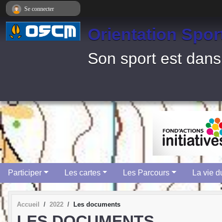
Panneau de gestion des cookies
Se connecter
Orientation Spor
Son sport est dans
Participer
Les cartes
Les Parcours
La vie d
Accueil
2022
Les documents
LES DOCUMENTS