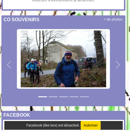
CO SOUVENIRS
+ de photos
Précedent
Suiva
FACEBOOK
Facebook (like box) est désactivé.
Autoriser