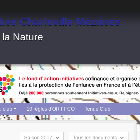
tive Charleville Mézières
 la Nature
u club
10 régles d'OR FFCO
Tenue Club