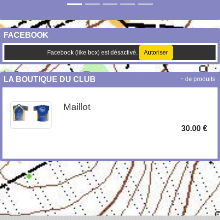
FACEBOOK
Facebook (like box) est désactivé.
Autoriser
LA BOUTIQUE DU CLUB
+ de produits
Maillot
30.00 €