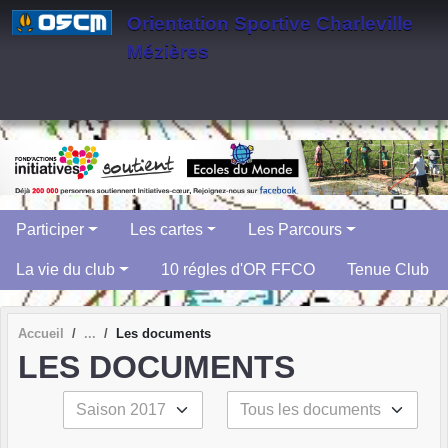
Panneau de gestion des cookies
Orientation Sportive Charleville
Mézières
Participer
Les cartes
Les Parcours
La vie du club
10 régles d'OR FFCO
Tenue Club
Accueil
Les documents
LES DOCUMENTS